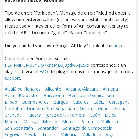
Tipo de error: "Forbidden". Mensaje de error: "Method doesn't
allow unregistered callers (callers without established identity).
Please use API Key or other form of API consumer identity to
call this API." Dominio: "global". Razón: "forbidden".
Did you added your own Google API key? Look at the
help
.
Comprueba en YouTube si el id
PLqjRxIPUM95YDQ7kabMB3J8gdw6ljLtXo
corresponde a un
playlist. Revise el
FAQ
del plugin or envíe los mensajes de error a
support
.
Alcalá de Henares
Alicante
Alicante/Alacant
Almería
Ávila
Barbastro
Barcelona
Benicasim/Benicàssim
Bilbao
Buenos Aires
Burgos
Cáceres
Cádiz
Cartagena
Córdoba
Donostia-San Sebastián
Getafe
Gijón
Girona
Granada
Huesca
Jerez de la Frontera
León
Lleida
Madrid
Málaga
México
Murcia
Palma de Mallorca
San Sebastián
Santander
Santiago de Compostela
Segovia
Sevilla
Toledo
Valencia
Valladolid
Vigo