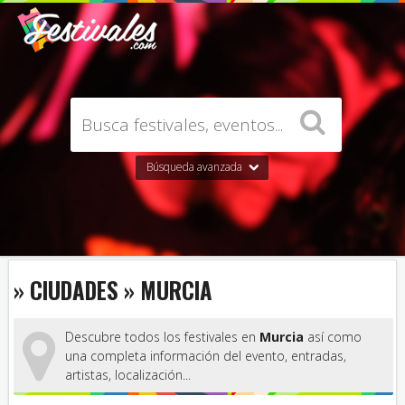
Búsqueda avanzada
» CIUDADES » MURCIA
Descubre todos los festivales en
Murcia
así como
una completa información del evento, entradas,
artistas, localización...