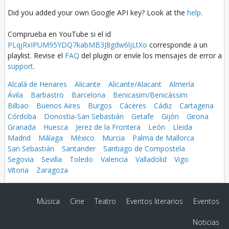
Did you added your own Google API key? Look at the
help
.
Comprueba en YouTube si el id
PLqjRxIPUM95YDQ7kabMB3J8gdw6ljLtXo
corresponde a un
playlist. Revise el
FAQ
del plugin or envíe los mensajes de error a
support
.
Alcalá de Henares
Alicante
Alicante/Alacant
Almería
Ávila
Barbastro
Barcelona
Benicasim/Benicàssim
Bilbao
Buenos Aires
Burgos
Cáceres
Cádiz
Cartagena
Córdoba
Donostia-San Sebastián
Getafe
Gijón
Girona
Granada
Huesca
Jerez de la Frontera
León
Lleida
Madrid
Málaga
México
Murcia
Palma de Mallorca
San Sebastián
Santander
Santiago de Compostela
Segovia
Sevilla
Toledo
Valencia
Valladolid
Vigo
Vitoria
Zaragoza
Música
Cine
Teatro
Eventos literarios
Eventos
Noticias