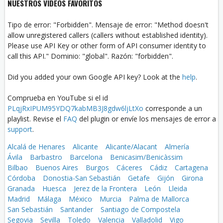
NUESTROS VÍDEOS FAVORITOS
Tipo de error: "Forbidden". Mensaje de error: "Method doesn't
allow unregistered callers (callers without established identity).
Please use API Key or other form of API consumer identity to
call this API." Dominio: "global". Razón: "forbidden".
Did you added your own Google API key? Look at the
help
.
Comprueba en YouTube si el id
PLqjRxIPUM95YDQ7kabMB3J8gdw6ljLtXo
corresponde a un
playlist. Revise el
FAQ
del plugin or envíe los mensajes de error a
support
.
Alcalá de Henares
Alicante
Alicante/Alacant
Almería
Ávila
Barbastro
Barcelona
Benicasim/Benicàssim
Bilbao
Buenos Aires
Burgos
Cáceres
Cádiz
Cartagena
Córdoba
Donostia-San Sebastián
Getafe
Gijón
Girona
Granada
Huesca
Jerez de la Frontera
León
Lleida
Madrid
Málaga
México
Murcia
Palma de Mallorca
San Sebastián
Santander
Santiago de Compostela
Segovia
Sevilla
Toledo
Valencia
Valladolid
Vigo