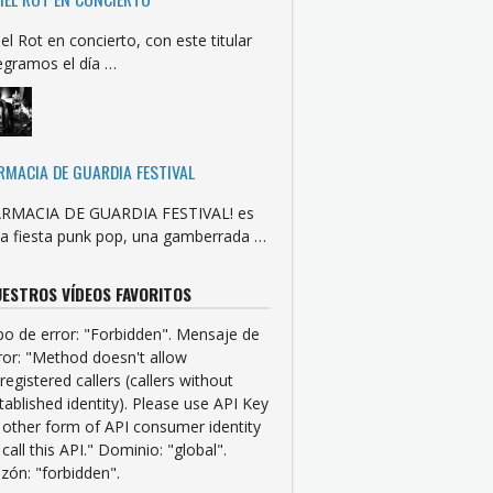
iel Rot en concierto, con este titular
egramos el día …
RMACIA DE GUARDIA FESTIVAL
RMACIA DE GUARDIA FESTIVAL! es
a fiesta punk pop, una gamberrada …
ESTROS VÍDEOS FAVORITOS
po de error: "Forbidden". Mensaje de
ror: "Method doesn't allow
registered callers (callers without
tablished identity). Please use API Key
 other form of API consumer identity
 call this API." Dominio: "global".
zón: "forbidden".