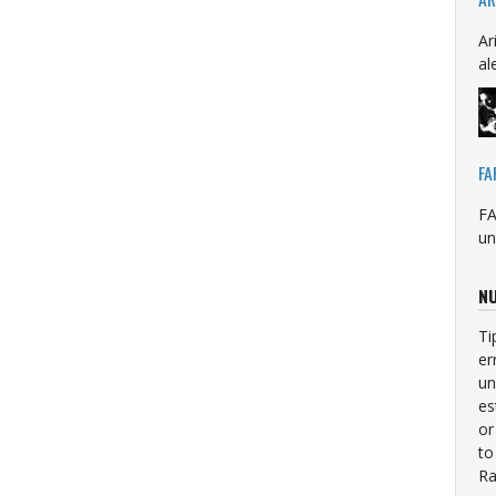
Ar
al
FA
FA
un
NU
Ti
er
un
es
or
to
Ra