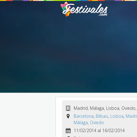
Madrid, Málaga, Lisboa, Oviedo,
Barcelona
,
Bilbao
,
Lisboa
,
Madr
Málaga
,
Oviedo
11/02/2014 al 16/02/2014