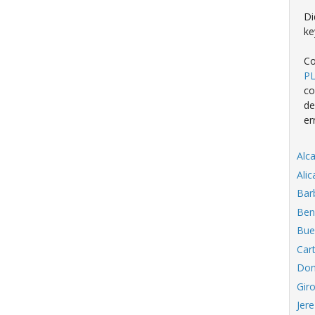
Di
ke
Co
P
co
de
er
Alc
Ali
Bar
Ben
Bue
Car
Don
Gir
Jere