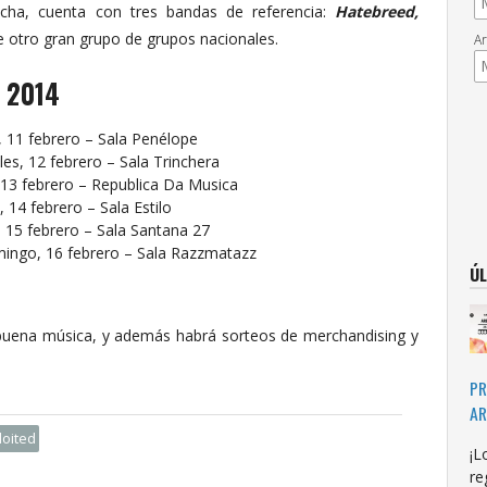
cha, cuenta con tres bandas de referencia:
Hatebreed,
re otro gran grupo de grupos nacionales.
Ar
 2014
 11 febrero – Sala Penélope
s, 12 febrero – Sala Trinchera
 13 febrero – Republica Da Musica
14 febrero – Sala Estilo
 15 febrero – Sala Santana 27
ingo, 16 febrero – Sala Razzmatazz
ÚL
buena música, y además habrá sorteos de merchandising y
PR
AR
loited
¡L
re