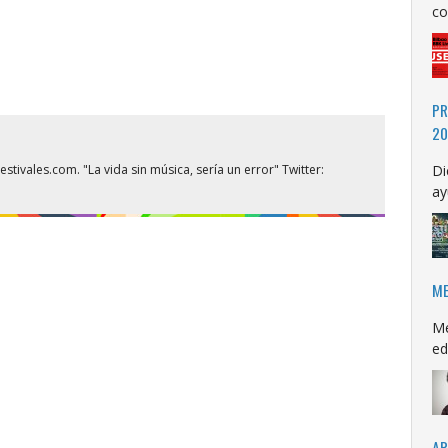
co
PR
20
stivales.com. "La vida sin música, sería un error" Twitter:
Di
ay
ME
Me
ed
AR