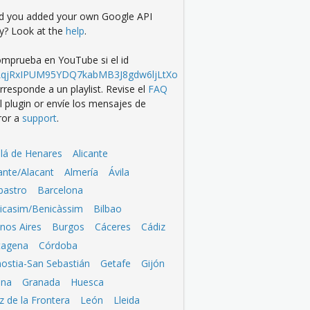
d you added your own Google API
y? Look at the
help
.
mprueba en YouTube si el id
LqjRxIPUM95YDQ7kabMB3J8gdw6ljLtXo
rresponde a un playlist. Revise el
FAQ
l plugin or envíe los mensajes de
ror a
support
.
alá de Henares
Alicante
cante/Alacant
Almería
Ávila
bastro
Barcelona
icasim/Benicàssim
Bilbao
nos Aires
Burgos
Cáceres
Cádiz
tagena
Córdoba
ostia-San Sebastián
Getafe
Gijón
ona
Granada
Huesca
z de la Frontera
León
Lleida