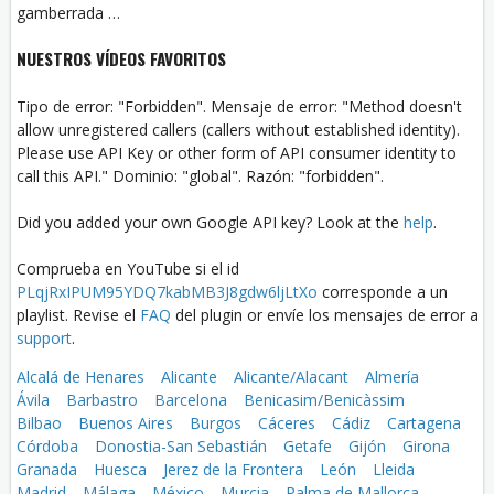
gamberrada …
NUESTROS VÍDEOS FAVORITOS
Tipo de error: "Forbidden". Mensaje de error: "Method doesn't
allow unregistered callers (callers without established identity).
Please use API Key or other form of API consumer identity to
call this API." Dominio: "global". Razón: "forbidden".
Did you added your own Google API key? Look at the
help
.
Comprueba en YouTube si el id
PLqjRxIPUM95YDQ7kabMB3J8gdw6ljLtXo
corresponde a un
playlist. Revise el
FAQ
del plugin or envíe los mensajes de error a
support
.
Alcalá de Henares
Alicante
Alicante/Alacant
Almería
Ávila
Barbastro
Barcelona
Benicasim/Benicàssim
Bilbao
Buenos Aires
Burgos
Cáceres
Cádiz
Cartagena
Córdoba
Donostia-San Sebastián
Getafe
Gijón
Girona
Granada
Huesca
Jerez de la Frontera
León
Lleida
Madrid
Málaga
México
Murcia
Palma de Mallorca