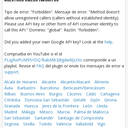
Tipo de error: "Forbidden". Mensaje de error: "Method doesn't
allow unregistered callers (callers without established identity).
Please use API Key or other form of API consumer identity to
call this API." Dominio: "global". Razón: "forbidden".
Did you added your own Google API key? Look at the
help
.
Comprueba en YouTube si el id
PLqjRxIPUM95YDQ7kabMB3J8gdw6ljLtXo
corresponde a un
playlist. Revise el
FAQ
del plugin or envíe los mensajes de error a
support
.
Alcalá de Henares
Alicante
Alicante/Alacant
Almería
Ávila
Barbastro
Barcelona
Benicasim/Benicàssim
Bilbao
Buenos Aires
Burgos
Cáceres
Cádiz
Cartagena
Córdoba
Donostia-San Sebastián
Getafe
Gijón
Girona
Granada
Huesca
Jerez de la Frontera
León
Lleida
Madrid
Málaga
México
Murcia
Palma de Mallorca
San Sebastián
Santander
Santiago de Compostela
Segovia
Sevilla
Toledo
Valencia
Valladolid
Vigo