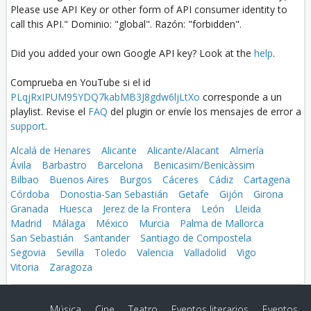
Please use API Key or other form of API consumer identity to
call this API." Dominio: "global". Razón: "forbidden".
Did you added your own Google API key? Look at the
help
.
Comprueba en YouTube si el id
PLqjRxIPUM95YDQ7kabMB3J8gdw6ljLtXo
corresponde a un
playlist. Revise el
FAQ
del plugin or envíe los mensajes de error a
support
.
Alcalá de Henares
Alicante
Alicante/Alacant
Almería
Ávila
Barbastro
Barcelona
Benicasim/Benicàssim
Bilbao
Buenos Aires
Burgos
Cáceres
Cádiz
Cartagena
Córdoba
Donostia-San Sebastián
Getafe
Gijón
Girona
Granada
Huesca
Jerez de la Frontera
León
Lleida
Madrid
Málaga
México
Murcia
Palma de Mallorca
San Sebastián
Santander
Santiago de Compostela
Segovia
Sevilla
Toledo
Valencia
Valladolid
Vigo
Vitoria
Zaragoza
Música
Cine
Teatro
Eventos literarios
Eventos