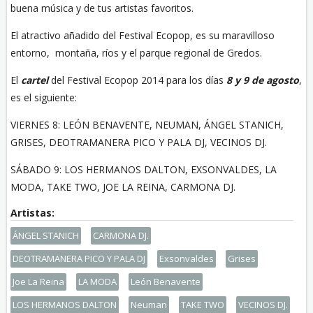
buena música y de tus artistas favoritos.
El atractivo añadido del Festival Ecopop, es su maravilloso
entorno, montaña, ríos y el parque regional de Gredos.
El
cartel
del Festival Ecopop 2014 para los días
8 y 9 de agosto
,
es el siguiente:
VIERNES 8: LEÓN BENAVENTE, NEUMAN, ÁNGEL STANICH,
GRISES, DEOTRAMANERA PICO Y PALA DJ, VECINOS DJ.
SÁBADO 9: LOS HERMANOS DALTON, EXSONVALDES, LA
MODA, TAKE TWO, JOE LA REINA, CARMONA DJ.
ÁNGEL STANICH
CARMONA DJ.
DEOTRAMANERA PICO Y PALA DJ
Exsonvaldes
Grises
Joe La Reina
LA MODA
León Benavente
LOS HERMANOS DALTON
Neuman
TAKE TWO
VECINOS DJ.