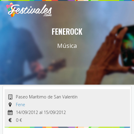
FENEROCK
Música
Paseo Marítimo de San Valentín
Fene
14/09/2012 al 15/09/2012
0 €