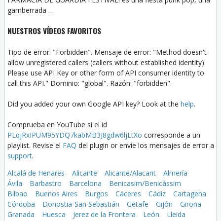
gamberrada …
NUESTROS VÍDEOS FAVORITOS
Tipo de error: "Forbidden". Mensaje de error: "Method doesn't
allow unregistered callers (callers without established identity).
Please use API Key or other form of API consumer identity to
call this API." Dominio: "global". Razón: "forbidden".
Did you added your own Google API key? Look at the
help
.
Comprueba en YouTube si el id
PLqjRxIPUM95YDQ7kabMB3J8gdw6ljLtXo
corresponde a un
playlist. Revise el
FAQ
del plugin or envíe los mensajes de error a
support
.
Alcalá de Henares
Alicante
Alicante/Alacant
Almería
Ávila
Barbastro
Barcelona
Benicasim/Benicàssim
Bilbao
Buenos Aires
Burgos
Cáceres
Cádiz
Cartagena
Córdoba
Donostia-San Sebastián
Getafe
Gijón
Girona
Granada
Huesca
Jerez de la Frontera
León
Lleida