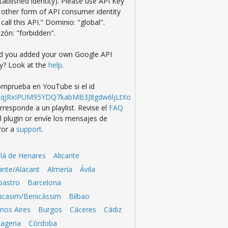
tablished identity). Please use API Key
 other form of API consumer identity
 call this API." Dominio: "global".
zón: "forbidden".
d you added your own Google API
y? Look at the
help
.
mprueba en YouTube si el id
LqjRxIPUM95YDQ7kabMB3J8gdw6ljLtXo
rresponde a un playlist. Revise el
FAQ
l plugin or envíe los mensajes de
ror a
support
.
alá de Henares
Alicante
cante/Alacant
Almería
Ávila
bastro
Barcelona
icasim/Benicàssim
Bilbao
nos Aires
Burgos
Cáceres
Cádiz
tagena
Córdoba