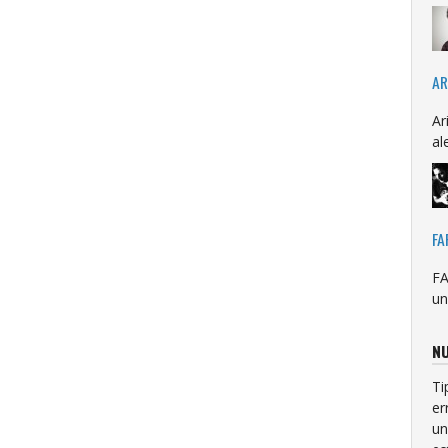
AR
Ar
al
FA
FA
un
NU
Ti
er
un