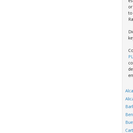
es
or
to
Ra
Di
ke
Co
P
co
de
er
Alc
Ali
Bar
Ben
Bue
Car