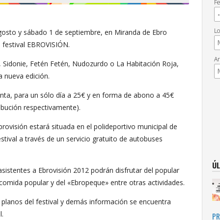
Fe
Lo
agosto y sábado 1 de septiembre, en Miranda de Ebro
el festival EBROVISIÓN.
Ar
an, Sidonie, Fetén Fetén, Nudozurdo o La Habitación Roja,
a nueva edición.
enta, para un sólo día a 25€ y en forma de abono a 45€
ibución respectivamente).
ovisión estará situada en el polideportivo municipal de
tival a través de un servicio gratuito de autobuses
ÚL
sistentes a Ebrovisión 2012 podrán disfrutar del popular
comida popular y del «Ebropeque» entre otras actividades.
planos del festival y demás información se encuentra
l.
PR