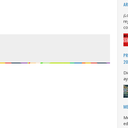
AR
¡L
re
co
PR
20
Di
ay
ME
Me
ed