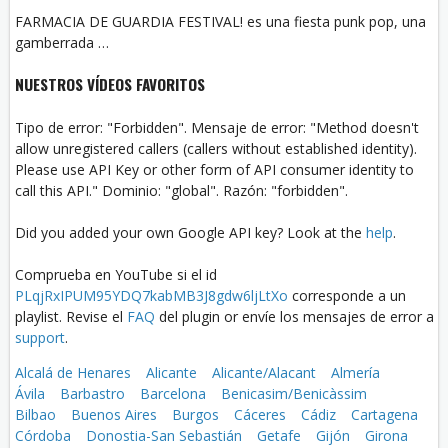
FARMACIA DE GUARDIA FESTIVAL! es una fiesta punk pop, una
gamberrada …
NUESTROS VÍDEOS FAVORITOS
Tipo de error: "Forbidden". Mensaje de error: "Method doesn't
allow unregistered callers (callers without established identity).
Please use API Key or other form of API consumer identity to
call this API." Dominio: "global". Razón: "forbidden".
Did you added your own Google API key? Look at the
help
.
Comprueba en YouTube si el id
PLqjRxIPUM95YDQ7kabMB3J8gdw6ljLtXo
corresponde a un
playlist. Revise el
FAQ
del plugin or envíe los mensajes de error a
support
.
Alcalá de Henares
Alicante
Alicante/Alacant
Almería
Ávila
Barbastro
Barcelona
Benicasim/Benicàssim
Bilbao
Buenos Aires
Burgos
Cáceres
Cádiz
Cartagena
Córdoba
Donostia-San Sebastián
Getafe
Gijón
Girona