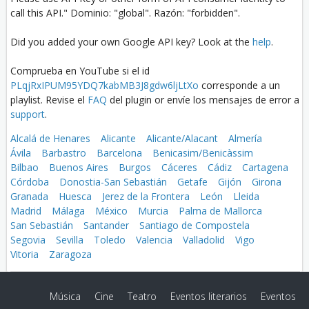
call this API." Dominio: "global". Razón: "forbidden".
Did you added your own Google API key? Look at the
help
.
Comprueba en YouTube si el id
PLqjRxIPUM95YDQ7kabMB3J8gdw6ljLtXo
corresponde a un
playlist. Revise el
FAQ
del plugin or envíe los mensajes de error a
support
.
Alcalá de Henares
Alicante
Alicante/Alacant
Almería
Ávila
Barbastro
Barcelona
Benicasim/Benicàssim
Bilbao
Buenos Aires
Burgos
Cáceres
Cádiz
Cartagena
Córdoba
Donostia-San Sebastián
Getafe
Gijón
Girona
Granada
Huesca
Jerez de la Frontera
León
Lleida
Madrid
Málaga
México
Murcia
Palma de Mallorca
San Sebastián
Santander
Santiago de Compostela
Segovia
Sevilla
Toledo
Valencia
Valladolid
Vigo
Vitoria
Zaragoza
Música
Cine
Teatro
Eventos literarios
Eventos