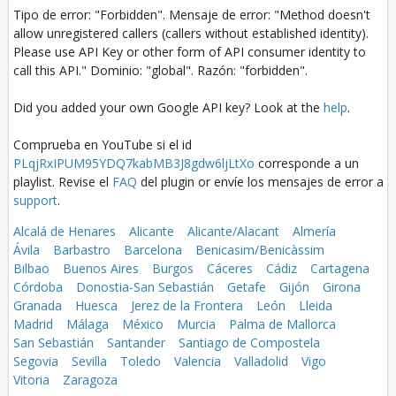
Tipo de error: "Forbidden". Mensaje de error: "Method doesn't
allow unregistered callers (callers without established identity).
Please use API Key or other form of API consumer identity to
call this API." Dominio: "global". Razón: "forbidden".
Did you added your own Google API key? Look at the
help
.
Comprueba en YouTube si el id
PLqjRxIPUM95YDQ7kabMB3J8gdw6ljLtXo
corresponde a un
playlist. Revise el
FAQ
del plugin or envíe los mensajes de error a
support
.
Alcalá de Henares
Alicante
Alicante/Alacant
Almería
Ávila
Barbastro
Barcelona
Benicasim/Benicàssim
Bilbao
Buenos Aires
Burgos
Cáceres
Cádiz
Cartagena
Córdoba
Donostia-San Sebastián
Getafe
Gijón
Girona
Granada
Huesca
Jerez de la Frontera
León
Lleida
Madrid
Málaga
México
Murcia
Palma de Mallorca
San Sebastián
Santander
Santiago de Compostela
Segovia
Sevilla
Toledo
Valencia
Valladolid
Vigo
Vitoria
Zaragoza