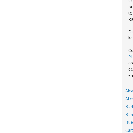
es
or
to
Ra
Di
ke
Co
P
co
de
er
Alc
Ali
Bar
Ben
Bue
Car