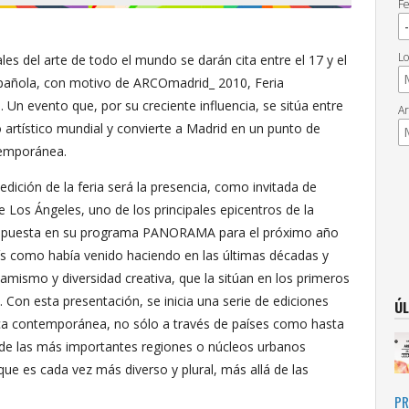
Fe
Lo
ales del arte de todo el mundo se darán cita entre el 17 y el
española, con motivo de ARCOmadrid_ 2010, Feria
Un evento que, por su creciente influencia, se sitúa entre
Ar
 artístico mundial y convierte a Madrid en un punto de
ntemporánea.
dición de la feria será la presencia, como invitada de
 Los Ángeles, uno de los principales epicentros de la
d apuesta en su programa PANORAMA para el próximo año
aís como había venido haciendo en las últimas décadas y
namismo y diversidad creativa, que la sitúan en los primeros
 Con esta presentación, se inicia una serie de ediciones
ÚL
ica contemporánea, no sólo a través de países como hasta
 de las más importantes regiones o núcleos urbanos
ue es cada vez más diverso y plural, más allá de las
PR