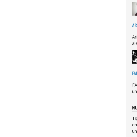
AR
Ar
al
FA
FA
un
NU
Ti
er
un