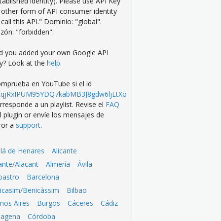
tablished identity). Please use API Key
 other form of API consumer identity
 call this API." Dominio: "global".
zón: "forbidden".
d you added your own Google API
y? Look at the
help
.
mprueba en YouTube si el id
LqjRxIPUM95YDQ7kabMB3J8gdw6ljLtXo
rresponde a un playlist. Revise el
FAQ
l plugin or envíe los mensajes de
ror a
support
.
alá de Henares
Alicante
cante/Alacant
Almería
Ávila
bastro
Barcelona
icasim/Benicàssim
Bilbao
nos Aires
Burgos
Cáceres
Cádiz
tagena
Córdoba