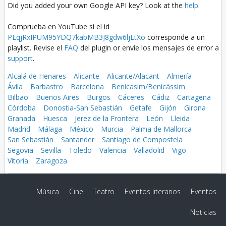
Did you added your own Google API key? Look at the
help
.
Comprueba en YouTube si el id
PLqjRxIPUM95YDQ7kabMB3J8gdw6ljLtXo
corresponde a un
playlist. Revise el
FAQ
del plugin or envíe los mensajes de error a
support
.
Alcalá de Henares
Alicante
Alicante/Alacant
Almería
Ávila
Barbastro
Barcelona
Benicasim/Benicàssim
Bilbao
Buenos Aires
Burgos
Cáceres
Cádiz
Cartagena
Córdoba
Donostia-San Sebastián
Getafe
Gijón
Girona
Granada
Huesca
Jerez de la Frontera
León
Lleida
Madrid
Málaga
México
Murcia
Palma de Mallorca
San Sebastián
Santander
Santiago de Compostela
Segovia
Sevilla
Toledo
Valencia
Valladolid
Vigo
Vitoria
Zaragoza
Música
Cine
Teatro
Eventos literarios
Eventos
Noticias