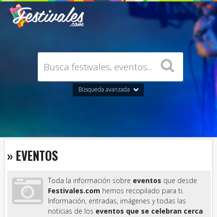
Búsqueda avanzada
» EVENTOS
Toda la información sobre
eventos
que desde
Festivales.com
hemos recopilado para ti.
Información, entradas, imágenes y todas las
noticias de los
eventos que se celebran cerca