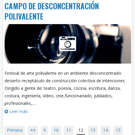
CAMPO DE DESCONCENTRACIÓN
POLIVALENTE
Festival de arte polivalente en un ambiente desconcentrado:
desierto receptáculo de construcción colectiva de intenciones.
Dirigido a gente de: teatro, poesía, cocina, escritura, danza,
costura, ingeniería, vídeo, cine,funcionariado, jubilados,
profesionales,…
Leer más
Primera
<<
9
10
11
12
13
14
15