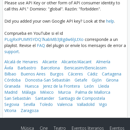
Please use API Key or other form of API consumer identity to
call this API." Dominio: "global". Razón: "forbidden".
Did you added your own Google API key? Look at the
help
.
Comprueba en YouTube si el id
PLqjRxIPUM95YDQ7kabMB3J8gdw6ljLtXo
corresponde a un
playlist. Revise el
FAQ
del plugin or envíe los mensajes de error a
support
.
Alcalá de Henares
Alicante
Alicante/Alacant
Almería
Ávila
Barbastro
Barcelona
Benicasim/Benicàssim
Bilbao
Buenos Aires
Burgos
Cáceres
Cádiz
Cartagena
Córdoba
Donostia-San Sebastián
Getafe
Gijón
Girona
Granada
Huesca
Jerez de la Frontera
León
Lleida
Madrid
Málaga
México
Murcia
Palma de Mallorca
San Sebastián
Santander
Santiago de Compostela
Segovia
Sevilla
Toledo
Valencia
Valladolid
Vigo
Vitoria
Zaragoza
Música
Cine
Teatro
Eventos literarios
Eventos