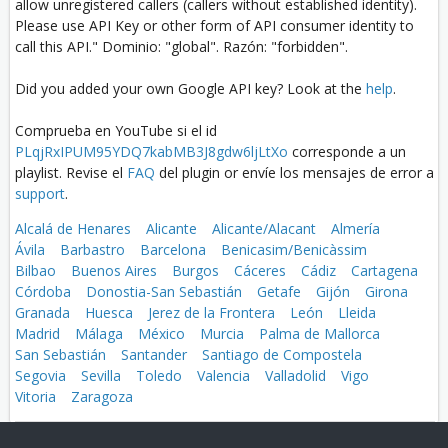
allow unregistered callers (callers without established identity).
Please use API Key or other form of API consumer identity to
call this API." Dominio: "global". Razón: "forbidden".
Did you added your own Google API key? Look at the
help
.
Comprueba en YouTube si el id
PLqjRxIPUM95YDQ7kabMB3J8gdw6ljLtXo
corresponde a un
playlist. Revise el
FAQ
del plugin or envíe los mensajes de error a
support
.
Alcalá de Henares
Alicante
Alicante/Alacant
Almería
Ávila
Barbastro
Barcelona
Benicasim/Benicàssim
Bilbao
Buenos Aires
Burgos
Cáceres
Cádiz
Cartagena
Córdoba
Donostia-San Sebastián
Getafe
Gijón
Girona
Granada
Huesca
Jerez de la Frontera
León
Lleida
Madrid
Málaga
México
Murcia
Palma de Mallorca
San Sebastián
Santander
Santiago de Compostela
Segovia
Sevilla
Toledo
Valencia
Valladolid
Vigo
Vitoria
Zaragoza